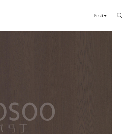

Eesti