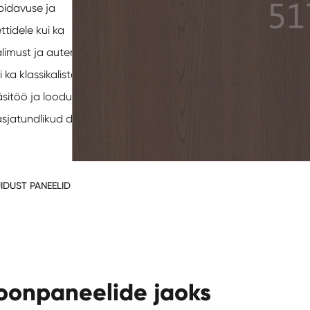
pidavuse ja
ttidele kui ka
limust ja autentset
ka klassikalistesse
itöö ja loodusliku ilu
jatundlikud detailid.
IDUST PANEELID
oonpaneelide jaoks