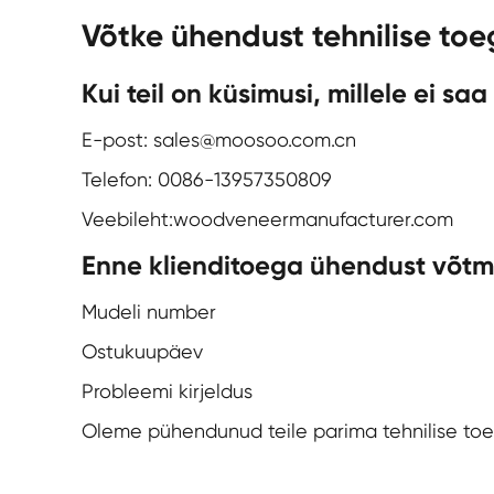
Võtke ühendust tehnilise to
Kui teil on küsimusi, millele ei s
E-post: sales@moosoo.com.cn
Telefon: 0086-13957350809
Veebileht:
woodveneermanufacturer.com
Enne klienditoega ühendust võtmi
Mudeli number
Ostukuupäev
Probleemi kirjeldus
Oleme pühendunud teile parima tehnilise toe