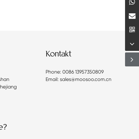
Kontakt
Phone: 0086 13957350809
shan
Email: sales@moosoo.com.cn
Zhejiang
e?