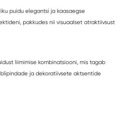
iku puidu elegantsi ja kaasaegse
tideni, pakkudes nii visuaalset atraktiivsust
idust liimimise kombinatsiooni, mis tagab
blipindade ja dekoratiivsete aktsentide