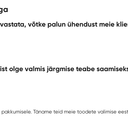
ega
aa vastata, võtke palun ühendust meie kli
st olge valmis järgmise teabe saamiseks
 pakkumisele. Täname teid meie toodete valimise eest