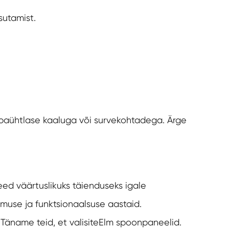
sutamist.
t ebaühtlase kaaluga või survekohtadega. Ärge
ed väärtuslikuks täienduseks igale
imuse ja funktsionaalsuse aastaid.
äname teid, et valisite
Elm spoonpaneelid
.