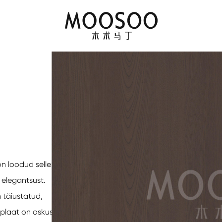
on loodud selleks, et
 elegantsust.
n täiustatud,
plaat on oskuslikult