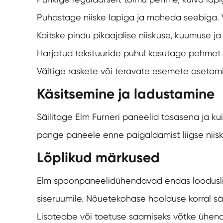
Puhastage niiske lapiga ja maheda seebiga. V
Kaitske pindu pikaajalise niiskuse, kuumuse j
Harjatud tekstuuride puhul kasutage pehmet h
Vältige raskete või teravate esemete asetami
Käsitsemine ja ladustamine
Säilitage Elm Furneri paneelid tasasena ja ku
pange paneele enne paigaldamist liigse niisk
Lõplikud märkused
Elm spoonpaneelid
ühendavad endas looduslik
siseruumile. Nõuetekohase hoolduse korral sä
Lisateabe või toetuse saamiseks võtke ühendu