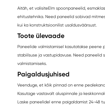
Aitäh, et valisite
Elm spoonpaneelid
, esmakla
ehitustehnika. Need paneelid sobivad mitmesug
kui ka konstruktsioonilist usaldusväärsust.
Toote ülevaade
Paneelide valmistamisel kasutatakse peene puu
stabiilsuse ja vastupidavuse. Need paneelid 
valmistamiseks.
Paigaldusjuhised
Veenduge, et kõik pinnad on enne pealekandm
Kasutage vastavalt aluspinnale ja keskkonnale
Laske paneelidel enne paigaldamist 24-48 tu