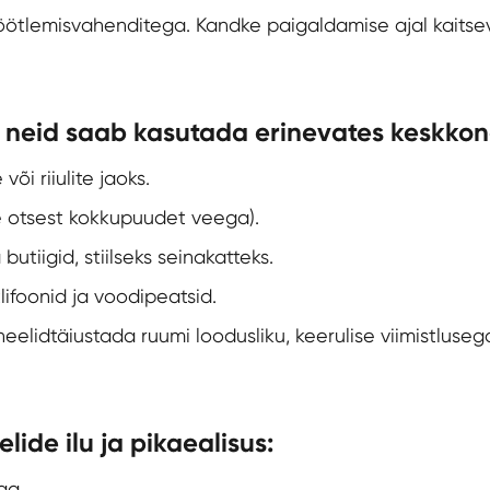
töötlemisvahenditega. Kandke paigaldamise ajal kaits
 neid saab kasutada erinevates keskko
õi riiulite jaoks.
ge otsest kokkupuudet veega).
utiigid, stiilseks seinakatteks.
ifoonid ja voodipeatsid.
eelid
täiustada ruumi loodusliku, keerulise viimistluseg
lide ilu ja pikaealisus:
ga.