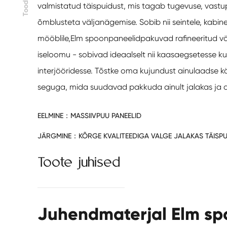
Toode
valmistatud täispuidust, mis tagab tugevuse, vastu
õmblusteta väljanägemise. Sobib nii seintele, kabine
mööblile,
Elm spoonpaneelid
pakuvad rafineeritud vä
iseloomu - sobivad ideaalselt nii kaasaegsetesse kui 
interjööridesse. Tõstke oma kujundust ainulaadse käs
seguga, mida suudavad pakkuda ainult jalakas ja as
EELMINE：
MASSIIVPUU PANEELID
JÄRGMINE：
KÕRGE KVALITEEDIGA VALGE JALAKAS TÄISPU
Toote juhised
Juhendmaterjal Elm sp