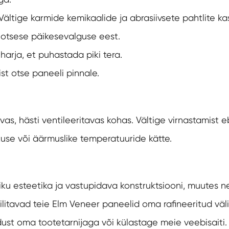
ältige karmide kemikaalide ja abrasiivsete pahtlite ka
a otsese päikesevalguse eest.
arja, et puhastada piki tera.
st otse paneeli pinnale.
ivas, hästi ventileeritavas kohas. Vältige virnastamis
use või äärmuslike temperatuuride kätte.
u esteetika ja vastupidava konstruktsiooni, muutes ne
ilitavad teie Elm Veneer paneelid oma rafineeritud väl
st oma tootetarnijaga või külastage meie veebisaiti. T