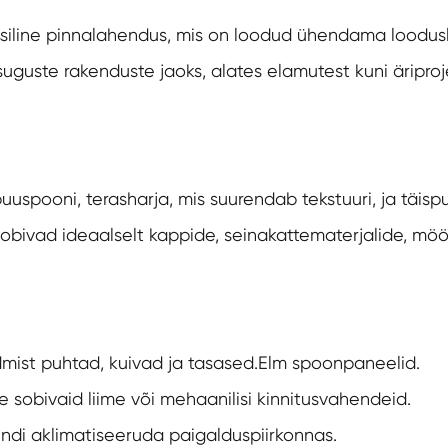
ssiline pinnalahendus, mis on loodud ühendama loodusl
uste rakenduste jaoks, alates elamutest kuni äriprojek
spooni, terasharja, mis suurendab tekstuuri, ja täispu
sobivad ideaalselt kappide, seinakattematerjalide, möö
ist puhtad, kuivad ja tasased.
Elm spoonpaneelid
.
 sobivaid liime või mehaanilisi kinnitusvahendeid.
ndi aklimatiseeruda paigalduspiirkonnas.