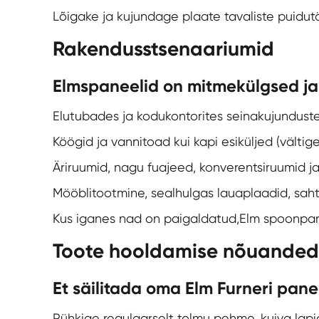
Lõigake ja kujundage plaate tavaliste puidu
Rakendusstsenaariumid
Elmspaneelid on mitmekülgsed ja
Elutubades ja kodukontorites seinakujunduste v
Köögid ja vannitoad kui kapi esiküljed (välti
Äriruumid, nagu fuajeed, konverentsiruumid ja b
Mööblitootmine, sealhulgas lauaplaadid, sahtl
Kus iganes nad on paigaldatud,
Elm spoonpan
Toote hooldamise nõuanded
Et säilitada oma Elm Furneri panee
Pühkige regulaarselt tolmu pehme, kuiva lapi