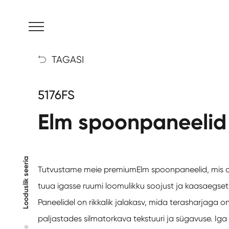
MENU
TAGASI

5176FS
Elm spoonpaneelid
Looduslik seeria
Tutvustame meie premium
Elm spoonpaneelid
, mis 
tuua igasse ruumi loomulikku soojust ja kaasaegset
Paneelidel on rikkalik jalakasv, mida terasharjaga o
paljastades silmatorkava tekstuuri ja sügavuse. Iga 